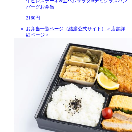
牛ヒレステーキ&生ハムサラダ&デミグラスハン
バーグお弁当
2160円
お弁当一覧ページ（結膳公式サイト） >
店舗詳
細ページ >