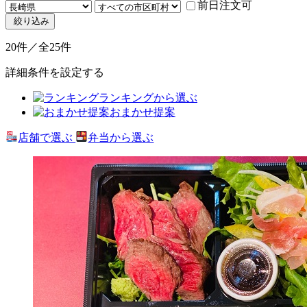
前日注文可
絞り込み
20件／全25件
詳細条件を設定する
ランキングから選ぶ
おまかせ提案
店舗で選ぶ
弁当から選ぶ