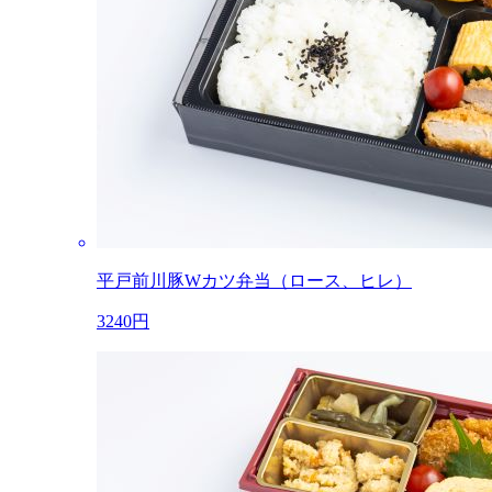
平戸前川豚Wカツ弁当（ロース、ヒレ）
3240円