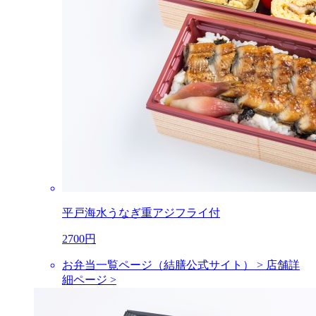
平戸海水うなぎ重アジフライ付
2700円
お弁当一覧ページ（結膳公式サイト） >
店舗詳
細ページ >