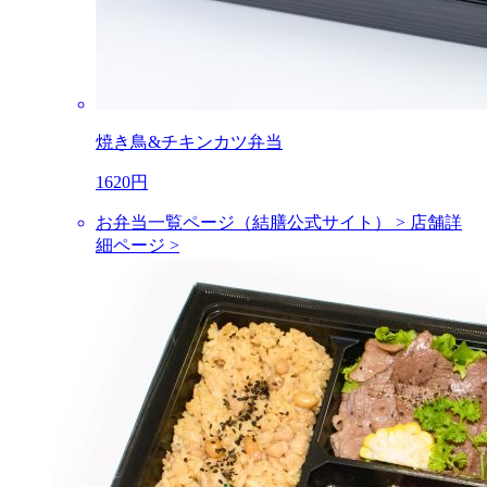
焼き鳥&チキンカツ弁当
1620円
お弁当一覧ページ（結膳公式サイト） >
店舗詳
細ページ >