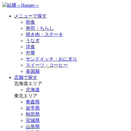
メニューで探す
和食
寿司・ちらし
焼き肉・ステーキ
うなぎ
洋食
中華
サンドイッチ・おにぎり
スイーツ・コーヒー
多国籍
店舗で探す
北海道エリア
北海道
東北エリア
青森県
岩手県
秋田県
宮城県
山形県