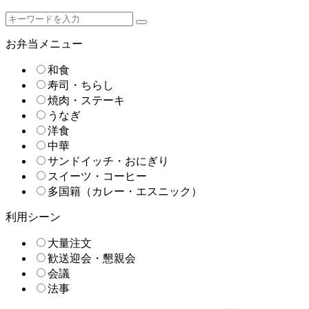
お弁当メニュー
和食
寿司・ちらし
焼肉・ステーキ
うなぎ
洋食
中華
サンドイッチ・おにぎり
スイーツ・コーヒー
多国籍（カレー・エスニック）
利用シーン
大量注文
歓送迎会・懇親会
会議
法事