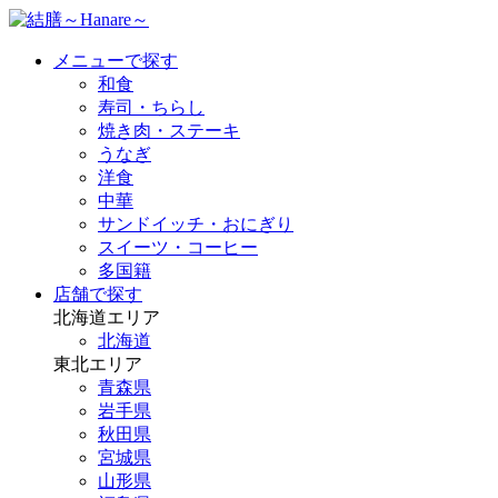
メニューで探す
和食
寿司・ちらし
焼き肉・ステーキ
うなぎ
洋食
中華
サンドイッチ・おにぎり
スイーツ・コーヒー
多国籍
店舗で探す
北海道エリア
北海道
東北エリア
青森県
岩手県
秋田県
宮城県
山形県