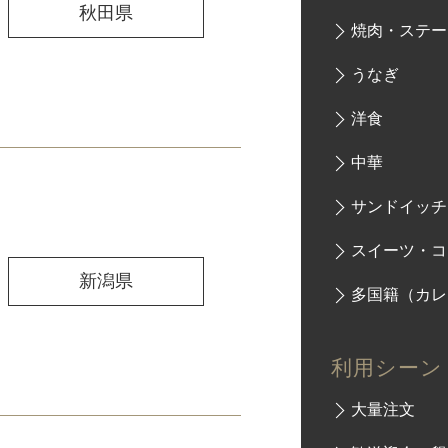
秋田県
焼肉・ステー
うなぎ
洋食
中華
サンドイッチ
スイーツ・コ
新潟県
多国籍（カレ
利用シーン
大量注文