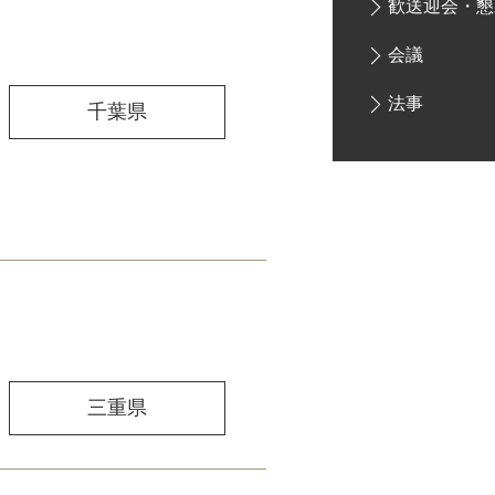
歓送迎会・懇
会議
法事
千葉県
三重県