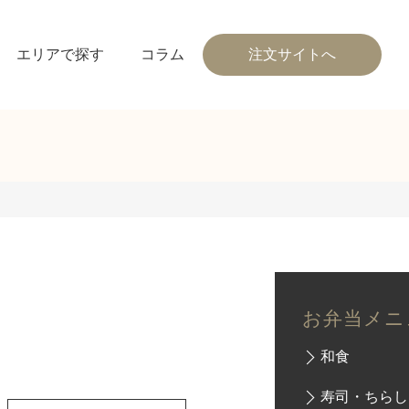
エリアで探す
コラム
注文サイトへ
お弁当メニ
和食
寿司・ちらし