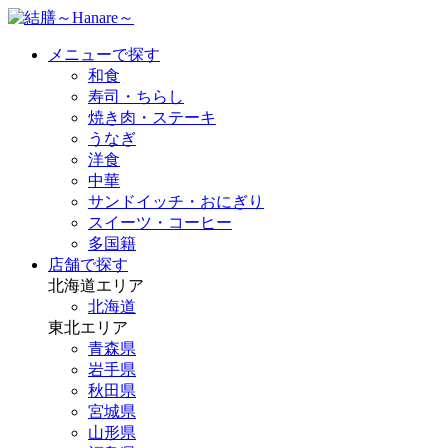
メニューで探す
和食
寿司・ちらし
焼き肉・ステーキ
うなぎ
洋食
中華
サンドイッチ・おにぎり
スイーツ・コーヒー
多国籍
店舗で探す
北海道エリア
北海道
東北エリア
青森県
岩手県
秋田県
宮城県
山形県