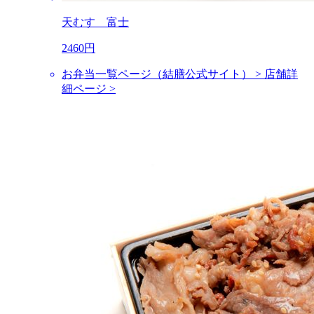
天むす 富士
2460円
お弁当一覧ページ（結膳公式サイト） >
店舗詳
細ページ >