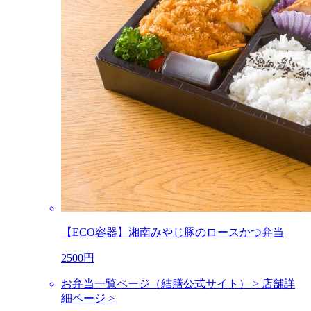
【ECO容器】湘南みやじ豚のロースかつ弁当
2500円
お弁当一覧ページ（結膳公式サイト） >
店舗詳
細ページ >