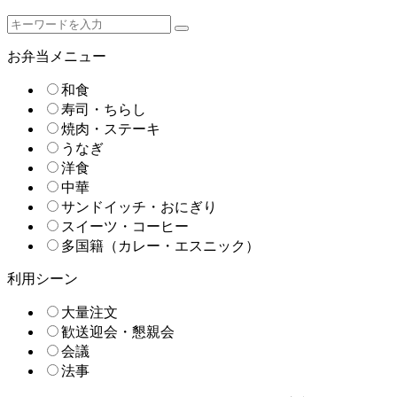
お弁当メニュー
和食
寿司・ちらし
焼肉・ステーキ
うなぎ
洋食
中華
サンドイッチ・おにぎり
スイーツ・コーヒー
多国籍（カレー・エスニック）
利用シーン
大量注文
歓送迎会・懇親会
会議
法事