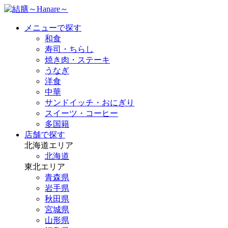
メニューで探す
和食
寿司・ちらし
焼き肉・ステーキ
うなぎ
洋食
中華
サンドイッチ・おにぎり
スイーツ・コーヒー
多国籍
店舗で探す
北海道エリア
北海道
東北エリア
青森県
岩手県
秋田県
宮城県
山形県