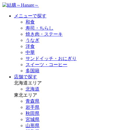
メニューで探す
和食
寿司・ちらし
焼き肉・ステーキ
うなぎ
洋食
中華
サンドイッチ・おにぎり
スイーツ・コーヒー
多国籍
店舗で探す
北海道エリア
北海道
東北エリア
青森県
岩手県
秋田県
宮城県
山形県