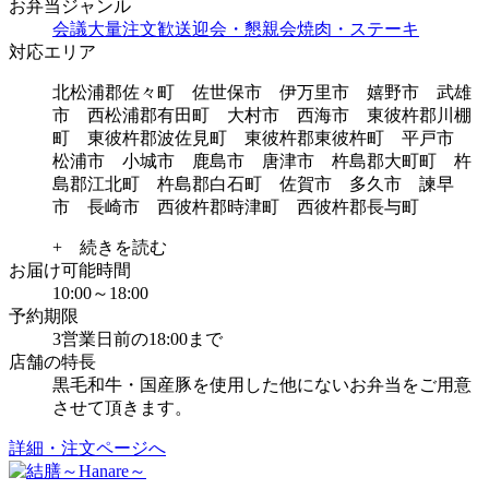
お弁当ジャンル
会議
大量注文
歓送迎会・懇親会
焼肉・ステーキ
対応エリア
北松浦郡佐々町 佐世保市 伊万里市 嬉野市 武雄
市 西松浦郡有田町 大村市 西海市 東彼杵郡川棚
町 東彼杵郡波佐見町 東彼杵郡東彼杵町 平戸市
松浦市 小城市 鹿島市 唐津市 杵島郡大町町 杵
島郡江北町 杵島郡白石町 佐賀市 多久市 諫早
市 長崎市 西彼杵郡時津町 西彼杵郡長与町
+ 続きを読む
お届け可能時間
10:00～18:00
予約期限
3営業日前の18:00まで
店舗の特長
黒毛和牛・国産豚を使用した他にないお弁当をご用意
させて頂きます。
詳細・注文ページへ