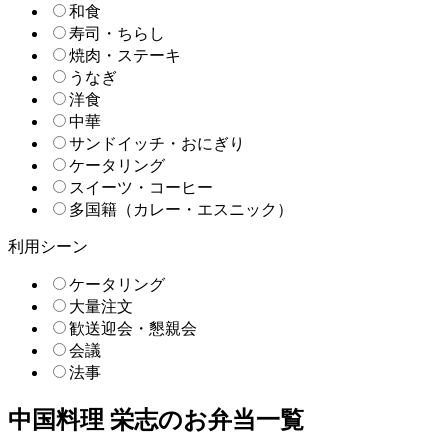
和食
寿司・ちらし
焼肉・ステーキ
うなぎ
洋食
中華
サンドイッチ・おにぎり
ケータリング
スイーツ・コーヒー
多国籍（カレー・エスニック）
利用シーン
ケータリング
大量注文
歓送迎会・懇親会
会議
法事
中国料理 栄志のお弁当一覧