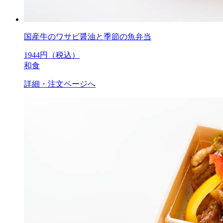
国産牛のワサビ醤油と季節の魚弁当
1944
円（税込）
和食
詳細・注文ページへ