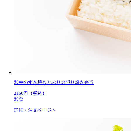
和牛のすき焼きとぶりの照り焼き弁当
2160
円（税込）
和食
詳細・注文ページへ