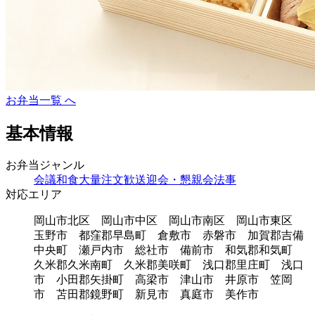
お弁当一覧 へ
基本情報
お弁当ジャンル
会議
和食
大量注文
歓送迎会・懇親会
法事
対応エリア
岡山市北区 岡山市中区 岡山市南区 岡山市東区
玉野市 都窪郡早島町 倉敷市 赤磐市 加賀郡吉備
中央町 瀬戸内市 総社市 備前市 和気郡和気町
久米郡久米南町 久米郡美咲町 浅口郡里庄町 浅口
市 小田郡矢掛町 高梁市 津山市 井原市 笠岡
市 苫田郡鏡野町 新見市 真庭市 美作市