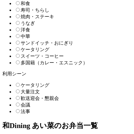
和食
寿司・ちらし
焼肉・ステーキ
うなぎ
洋食
中華
サンドイッチ・おにぎり
ケータリング
スイーツ・コーヒー
多国籍（カレー・エスニック）
利用シーン
ケータリング
大量注文
歓送迎会・懇親会
会議
法事
和Dining あい菜のお弁当一覧