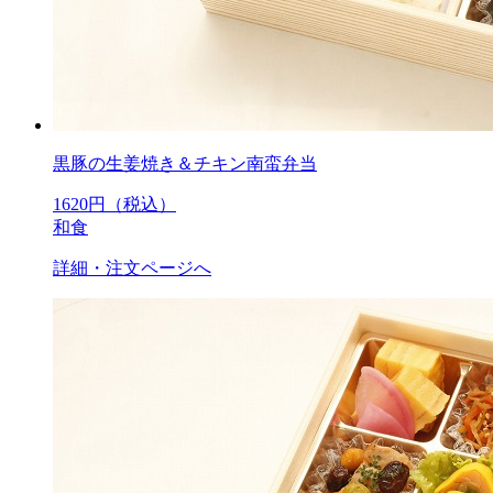
黒豚の生姜焼き＆チキン南蛮弁当
1620
円（税込）
和食
詳細・注文ページへ