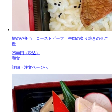
鯉のや弁当 ローストビーフ 牛肉の炙り焼きのせご
飯
2500
円（税込）
和食
詳細・注文ページへ