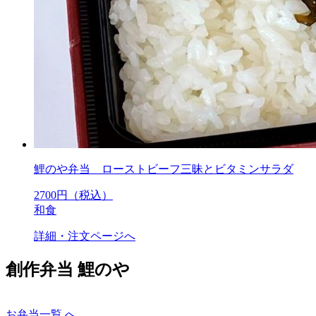
鯉のや弁当 ローストビーフ三昧とビタミンサラダ
2700
円（税込）
和食
詳細・注文ページへ
創作弁当 鯉のや
お弁当一覧 へ