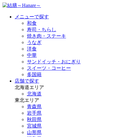
メニューで探す
和食
寿司・ちらし
焼き肉・ステーキ
うなぎ
洋食
中華
サンドイッチ・おにぎり
スイーツ・コーヒー
多国籍
店舗で探す
北海道エリア
北海道
東北エリア
青森県
岩手県
秋田県
宮城県
山形県