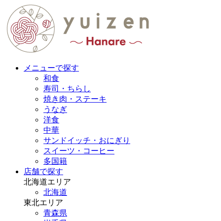
メニューで探す
和食
寿司・ちらし
焼き肉・ステーキ
うなぎ
洋食
中華
サンドイッチ・おにぎり
スイーツ・コーヒー
多国籍
店舗で探す
北海道エリア
北海道
東北エリア
青森県