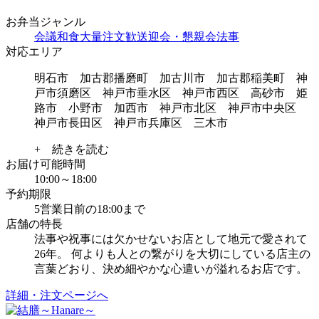
お弁当ジャンル
会議
和食
大量注文
歓送迎会・懇親会
法事
対応エリア
明石市 加古郡播磨町 加古川市 加古郡稲美町 神
戸市須磨区 神戸市垂水区 神戸市西区 高砂市 姫
路市 小野市 加西市 神戸市北区 神戸市中央区
神戸市長田区 神戸市兵庫区 三木市
+ 続きを読む
お届け可能時間
10:00～18:00
予約期限
5営業日前の18:00まで
店舗の特長
法事や祝事には欠かせないお店として地元で愛されて
26年。 何よりも人との繋がりを大切にしている店主の
言葉どおり、決め細やかな心遣いが溢れるお店です。
詳細・注文ページへ