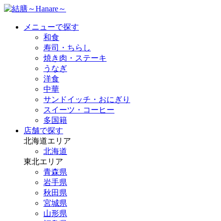
メニューで探す
和食
寿司・ちらし
焼き肉・ステーキ
うなぎ
洋食
中華
サンドイッチ・おにぎり
スイーツ・コーヒー
多国籍
店舗で探す
北海道エリア
北海道
東北エリア
青森県
岩手県
秋田県
宮城県
山形県