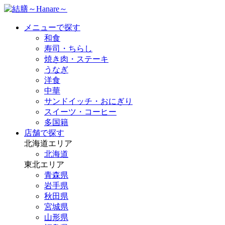
メニューで探す
和食
寿司・ちらし
焼き肉・ステーキ
うなぎ
洋食
中華
サンドイッチ・おにぎり
スイーツ・コーヒー
多国籍
店舗で探す
北海道エリア
北海道
東北エリア
青森県
岩手県
秋田県
宮城県
山形県