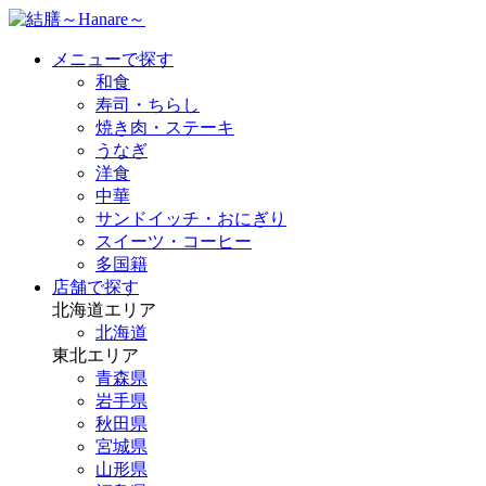
メニューで探す
和食
寿司・ちらし
焼き肉・ステーキ
うなぎ
洋食
中華
サンドイッチ・おにぎり
スイーツ・コーヒー
多国籍
店舗で探す
北海道エリア
北海道
東北エリア
青森県
岩手県
秋田県
宮城県
山形県