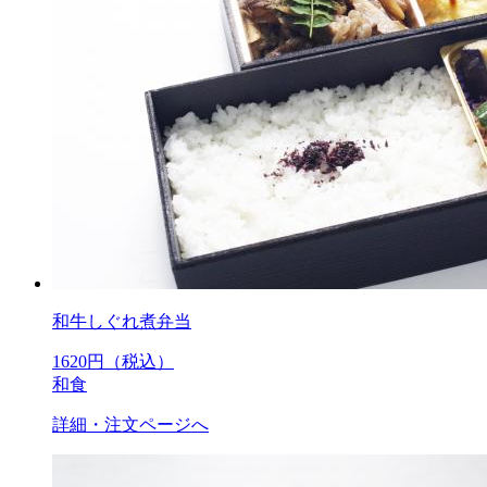
和牛しぐれ煮弁当
1620
円（税込）
和食
詳細・注文ページへ