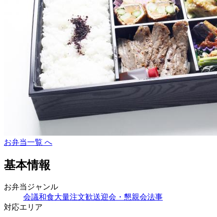
お弁当一覧 へ
基本情報
お弁当ジャンル
会議
和食
大量注文
歓送迎会・懇親会
法事
対応エリア