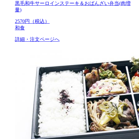
黒毛和牛サーロインステーキ＆おばんざい弁当(肉増
量)
2570
円（税込）
和食
詳細・注文ページへ