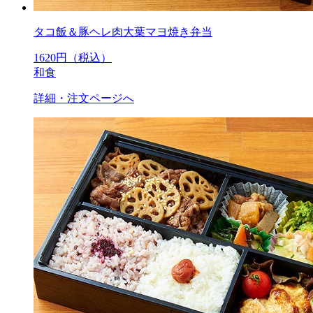
タコ飯＆豚ヘレ肉大葉マヨ焼き弁当
1620
円（税込）
和食
詳細・注文ページへ