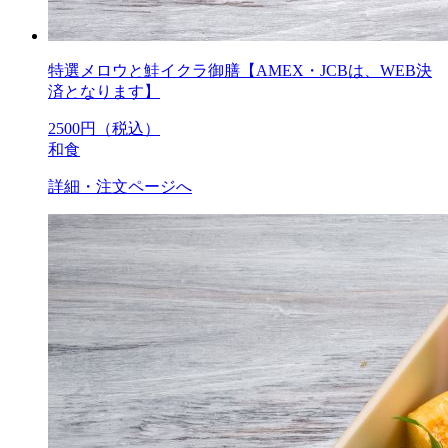
特選メロウと鮭イクラ御膳【AMEX・JCBは、WEB決
済となります】
2500
円（税込）
和食
詳細・注文ページへ