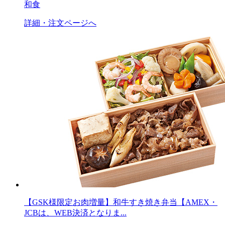
和食
詳細・注文ページへ
【GSK様限定お肉増量】和牛すき焼き弁当【AMEX・
JCBは、WEB決済となりま...