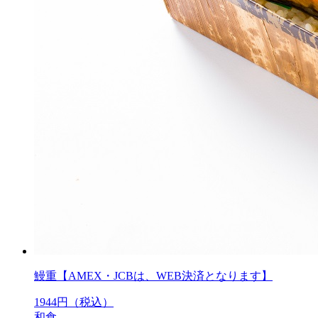
鰻重【AMEX・JCBは、WEB決済となります】
1944
円（税込）
和食