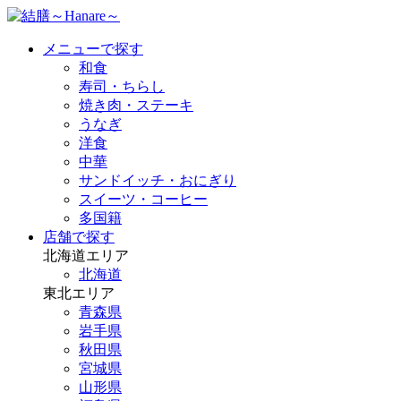
メニューで探す
和食
寿司・ちらし
焼き肉・ステーキ
うなぎ
洋食
中華
サンドイッチ・おにぎり
スイーツ・コーヒー
多国籍
店舗で探す
北海道エリア
北海道
東北エリア
青森県
岩手県
秋田県
宮城県
山形県