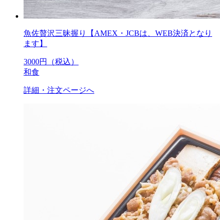
魚佐贅沢三昧握り【AMEX・JCBは、WEB決済となり
ます】
3000
円（税込）
和食
詳細・注文ページへ