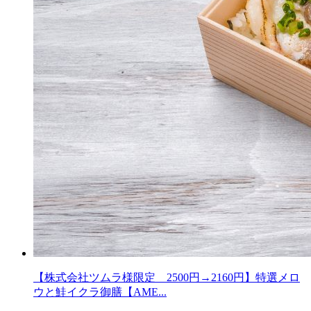
【株式会社ツムラ様限定 2500円→2160円】特選メロ
ウと鮭イクラ御膳【AME...