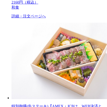
2160
円（税込）
和食
詳細・注文ページへ
特別御膳(牛ステーキ)【AMEX・JCBは、WEB決済と