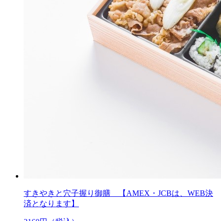
すきやきと穴子握り御膳 【AMEX・JCBは、WEB決
済となります】