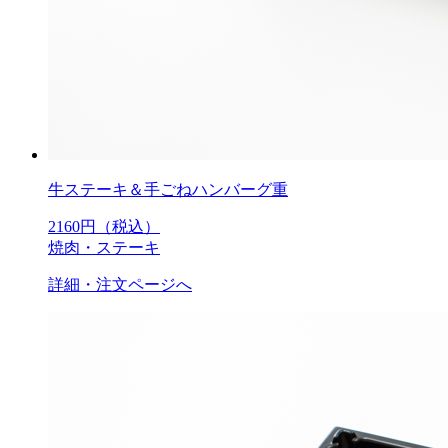
牛ステーキ＆手ごねハンバーグ重
2160
円（税込）
焼肉・ステーキ
詳細・注文ページへ