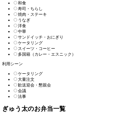
和食
寿司・ちらし
焼肉・ステーキ
うなぎ
洋食
中華
サンドイッチ・おにぎり
ケータリング
スイーツ・コーヒー
多国籍（カレー・エスニック）
利用シーン
ケータリング
大量注文
歓送迎会・懇親会
会議
法事
ぎゅう太のお弁当一覧