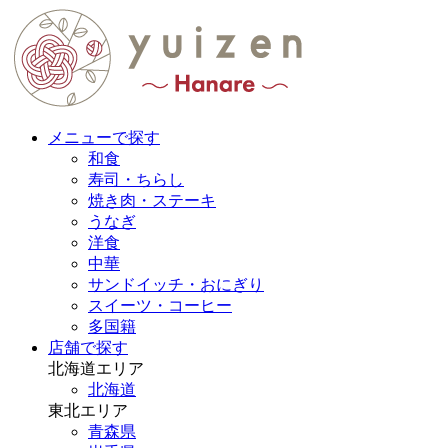
メニューで探す
和食
寿司・ちらし
焼き肉・ステーキ
うなぎ
洋食
中華
サンドイッチ・おにぎり
スイーツ・コーヒー
多国籍
店舗で探す
北海道エリア
北海道
東北エリア
青森県