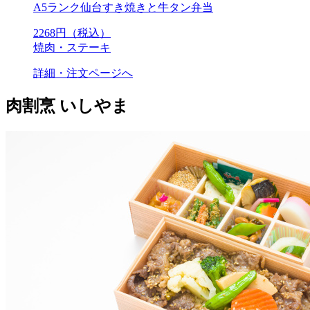
A5ランク仙台すき焼きと牛タン弁当
2268
円（税込）
焼肉・ステーキ
詳細・注文ページへ
肉割烹 いしやま