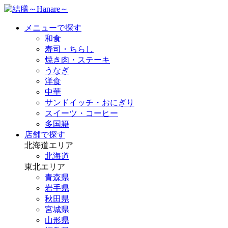
メニューで探す
和食
寿司・ちらし
焼き肉・ステーキ
うなぎ
洋食
中華
サンドイッチ・おにぎり
スイーツ・コーヒー
多国籍
店舗で探す
北海道エリア
北海道
東北エリア
青森県
岩手県
秋田県
宮城県
山形県