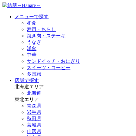
メニューで探す
和食
寿司・ちらし
焼き肉・ステーキ
うなぎ
洋食
中華
サンドイッチ・おにぎり
スイーツ・コーヒー
多国籍
店舗で探す
北海道エリア
北海道
東北エリア
青森県
岩手県
秋田県
宮城県
山形県