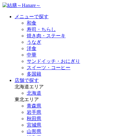
メニューで探す
和食
寿司・ちらし
焼き肉・ステーキ
うなぎ
洋食
中華
サンドイッチ・おにぎり
スイーツ・コーヒー
多国籍
店舗で探す
北海道エリア
北海道
東北エリア
青森県
岩手県
秋田県
宮城県
山形県