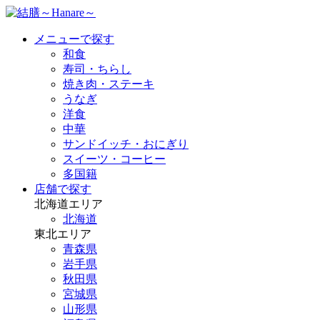
メニューで探す
和食
寿司・ちらし
焼き肉・ステーキ
うなぎ
洋食
中華
サンドイッチ・おにぎり
スイーツ・コーヒー
多国籍
店舗で探す
北海道エリア
北海道
東北エリア
青森県
岩手県
秋田県
宮城県
山形県