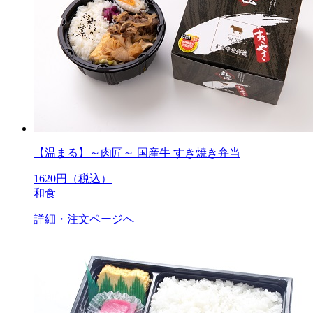
【温まる】～肉匠～ 国産牛 すき焼き弁当
1620
円（税込）
和食
詳細・注文ページへ