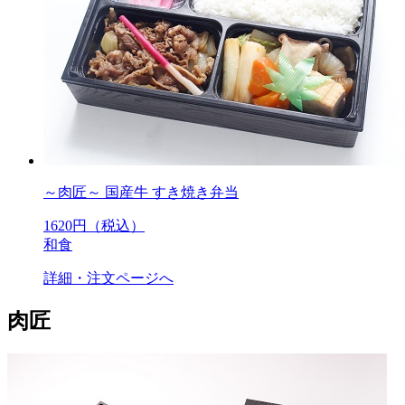
～肉匠～ 国産牛 すき焼き弁当
1620
円（税込）
和食
詳細・注文ページへ
肉匠