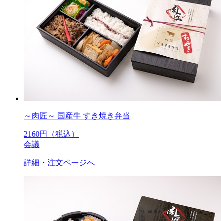
～肉匠～ 国産牛 すき焼き弁当
2160
円（税込）
会議
詳細・注文ページへ