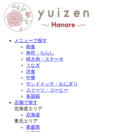
メニューで探す
和食
寿司・ちらし
焼き肉・ステーキ
うなぎ
洋食
中華
サンドイッチ・おにぎり
スイーツ・コーヒー
多国籍
店舗で探す
北海道エリア
北海道
東北エリア
青森県