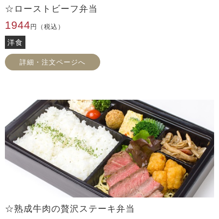
☆ローストビーフ弁当
1944
円（税込）
洋食
詳細・注文ページへ
☆熟成牛肉の贅沢ステーキ弁当