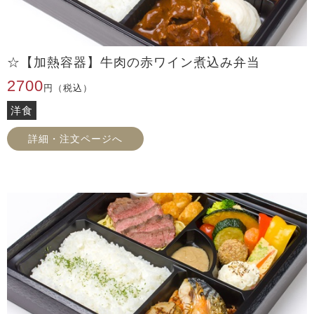
☆【加熱容器】牛肉の赤ワイン煮込み弁当
2700
円（税込）
洋食
詳細・注文ページへ