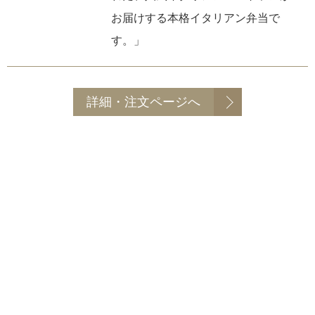
お届けする本格イタリアン弁当で
つくば市 つくばみらい市 土浦市
取手市 守谷市 石岡市 小美玉市
す。」
かすみがうら市 坂東市
詳細・注文ページへ