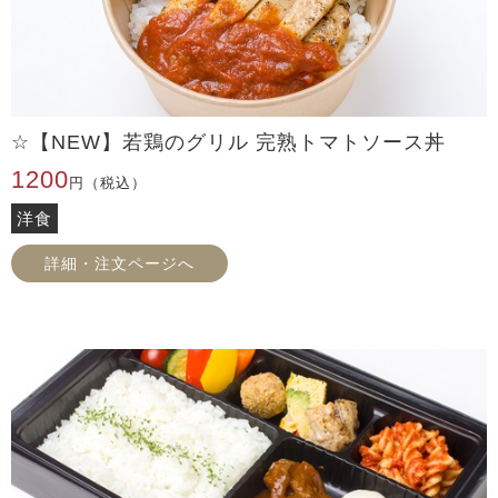
☆【NEW】若鶏のグリル 完熟トマトソース丼
1200
円（税込）
洋食
詳細・注文ページへ