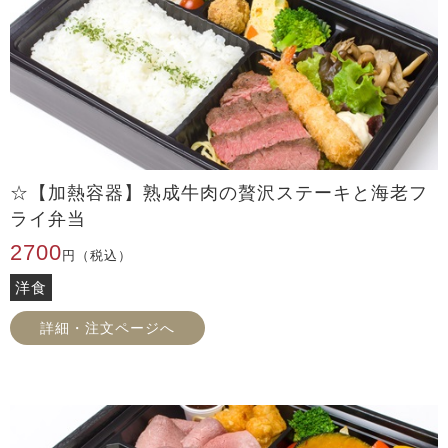
☆【加熱容器】熟成牛肉の贅沢ステーキと海老フ
ライ弁当
2700
円（税込）
洋食
詳細・注文ページへ