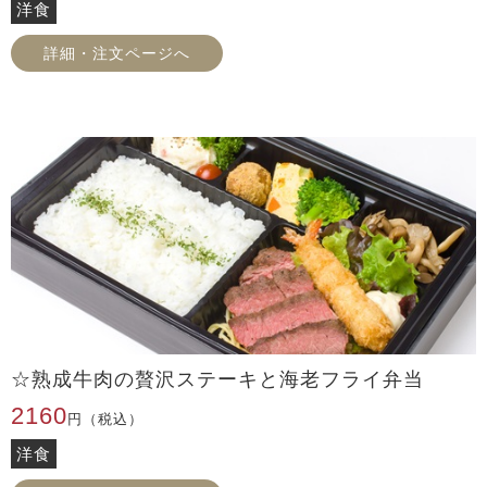
洋食
詳細・注文ページへ
☆熟成牛肉の贅沢ステーキと海老フライ弁当
2160
円（税込）
洋食