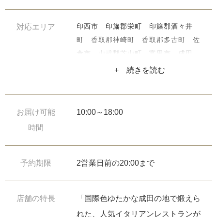
印西市 印旛郡栄町 印旛郡酒々井
対応エリア
町 香取郡神崎町 香取郡多古町 佐
倉市 山武郡芝山町 富里市 成田
市 八街市 我孫子市 香取市 山武
+ 続きを読む
郡横芝光町 山武市 白井市 匝瑳
市 千葉市稲毛区 千葉市中央区 千
葉市花見川区 千葉市緑区 千葉市美
お届け可能
10:00～18:00
浜区 千葉市若葉区 東金市 八千代
時間
市 四街道市 旭市 大網白里市 柏
市 香取郡東庄町 鎌ケ谷市 習志野
市 船橋市 下妻市 常総市 市川
予約期限
2営業日前の20:00まで
市 銚子市 松戸市 茂原市 稲敷郡
河内町 稲敷市 北相馬郡利根町 龍
店舗の特長
「国際色ゆたかな成田の地で鍛えら
ケ崎市 潮来市 稲敷郡阿見町 稲敷
れた、人気イタリアンレストランが
郡美浦村 牛久市 鹿嶋市 神栖市