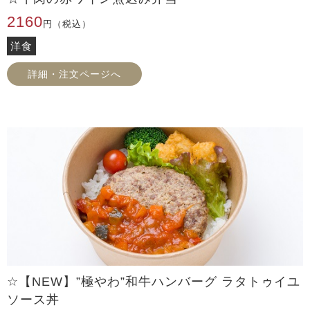
2160
円（税込）
洋食
詳細・注文ページへ
☆【NEW】”極やわ”和牛ハンバーグ ラタトゥイユ
ソース丼