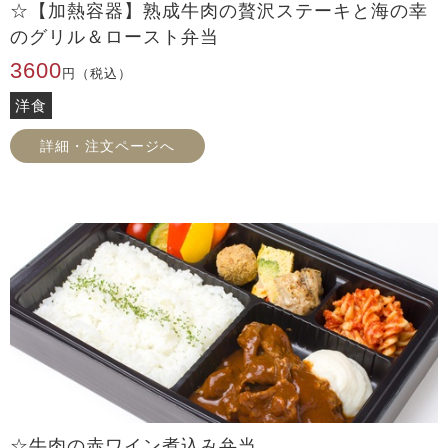
☆【加熱容器】熟成牛肉の贅沢ステーキと海の幸
のグリル＆ロースト弁当
3600
円（税込）
洋食
詳細・注文ページへ
☆牛肉の赤ワイン煮込み弁当