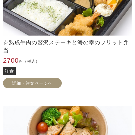
☆熟成牛肉の贅沢ステーキと海の幸のフリット弁
当
2700
円（税込）
洋食
詳細・注文ページへ