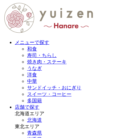
メニューで探す
和食
寿司・ちらし
焼き肉・ステーキ
うなぎ
洋食
中華
サンドイッチ・おにぎり
スイーツ・コーヒー
多国籍
店舗で探す
北海道エリア
北海道
東北エリア
青森県