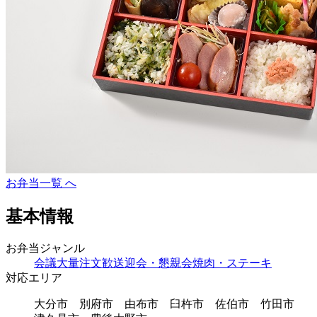
お弁当一覧 へ
基本情報
お弁当ジャンル
会議
大量注文
歓送迎会・懇親会
焼肉・ステーキ
対応エリア
大分市 別府市 由布市 臼杵市 佐伯市 竹田市