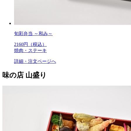
旬彩弁当 ～和み～
2160
円（税込）
焼肉・ステーキ
詳細・注文ページへ
味の店 山盛り