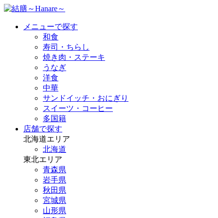
メニューで探す
和食
寿司・ちらし
焼き肉・ステーキ
うなぎ
洋食
中華
サンドイッチ・おにぎり
スイーツ・コーヒー
多国籍
店舗で探す
北海道エリア
北海道
東北エリア
青森県
岩手県
秋田県
宮城県
山形県