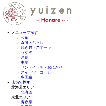
メニューで探す
和食
寿司・ちらし
焼き肉・ステーキ
うなぎ
洋食
中華
サンドイッチ・おにぎり
スイーツ・コーヒー
多国籍
店舗で探す
北海道エリア
北海道
東北エリア
青森県