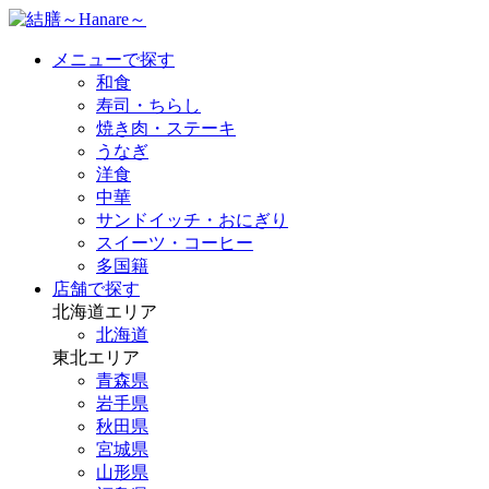
メニューで探す
和食
寿司・ちらし
焼き肉・ステーキ
うなぎ
洋食
中華
サンドイッチ・おにぎり
スイーツ・コーヒー
多国籍
店舗で探す
北海道エリア
北海道
東北エリア
青森県
岩手県
秋田県
宮城県
山形県