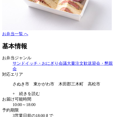
お弁当一覧 へ
基本情報
お弁当ジャンル
サンドイッチ・おにぎり
会議
大量注文
歓送迎会・懇親
会
対応エリア
さぬき市 東かがわ市 木田郡三木町 高松市
+ 続きを読む
お届け可能時間
10:00～18:00
予約期限
3営業日前の18:00まで