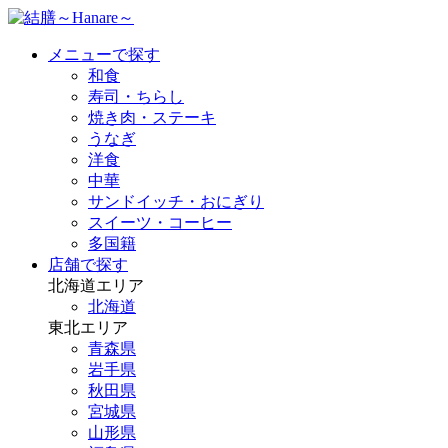
メニューで探す
和食
寿司・ちらし
焼き肉・ステーキ
うなぎ
洋食
中華
サンドイッチ・おにぎり
スイーツ・コーヒー
多国籍
店舗で探す
北海道エリア
北海道
東北エリア
青森県
岩手県
秋田県
宮城県
山形県