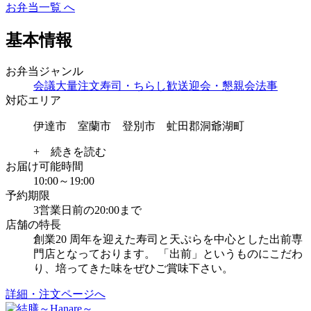
お弁当一覧 へ
基本情報
お弁当ジャンル
会議
大量注文
寿司・ちらし
歓送迎会・懇親会
法事
対応エリア
伊達市 室蘭市 登別市 虻田郡洞爺湖町
+ 続きを読む
お届け可能時間
10:00～19:00
予約期限
3営業日前の20:00まで
店舗の特長
創業20 周年を迎えた寿司と天ぷらを中心とした出前専
門店となっております。 「出前」というものにこだわ
り、培ってきた味をぜひご賞味下さい。
詳細・注文ページへ