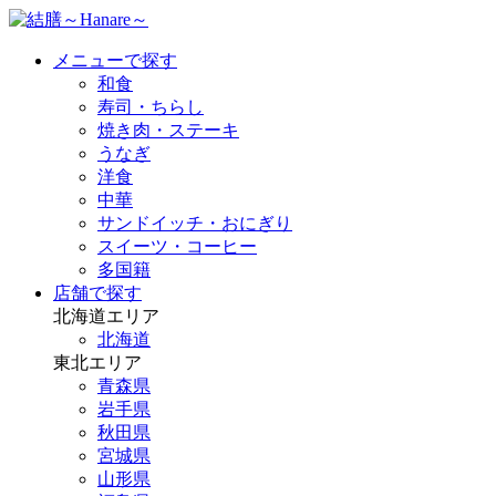
メニューで探す
和食
寿司・ちらし
焼き肉・ステーキ
うなぎ
洋食
中華
サンドイッチ・おにぎり
スイーツ・コーヒー
多国籍
店舗で探す
北海道エリア
北海道
東北エリア
青森県
岩手県
秋田県
宮城県
山形県