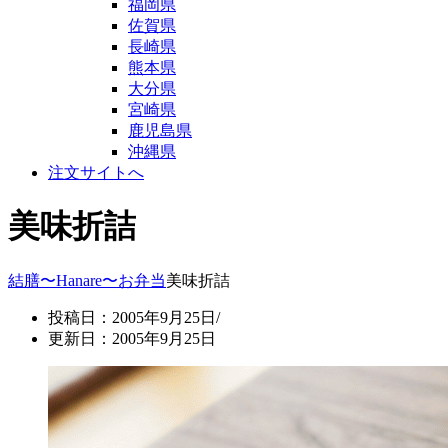
福岡県
佐賀県
長崎県
熊本県
大分県
宮崎県
鹿児島県
沖縄県
注文サイトへ
美味折詰
結膳〜Hanare〜
お弁当
美味折詰
投稿日：2005年9月25日/
更新日：2005年9月25日