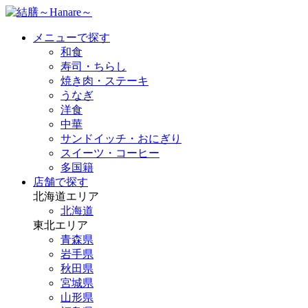
メニューで探す
和食
寿司・ちらし
焼き肉・ステーキ
うなぎ
洋食
中華
サンドイッチ・おにぎり
スイーツ・コーヒー
多国籍
店舗で探す
北海道エリア
北海道
東北エリア
青森県
岩手県
秋田県
宮城県
山形県