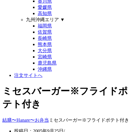
香川県
愛媛県
高知県
九州沖縄エリア
▼
福岡県
佐賀県
長崎県
熊本県
大分県
宮崎県
鹿児島県
沖縄県
注文サイトへ
ミセスバーガー※フライドポ
テト付き
結膳〜Hanare〜
お弁当
ミセスバーガー※フライドポテト付き
投稿日：2005年9月25日/