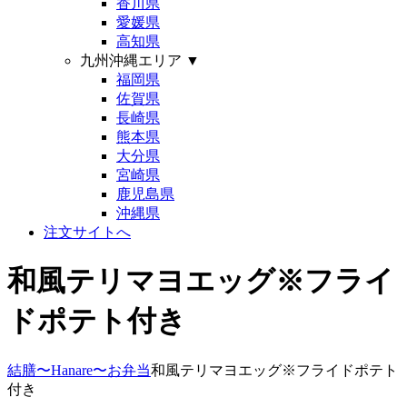
香川県
愛媛県
高知県
九州沖縄エリア
▼
福岡県
佐賀県
長崎県
熊本県
大分県
宮崎県
鹿児島県
沖縄県
注文サイトへ
和風テリマヨエッグ※フライ
ドポテト付き
結膳〜Hanare〜
お弁当
和風テリマヨエッグ※フライドポテト
付き