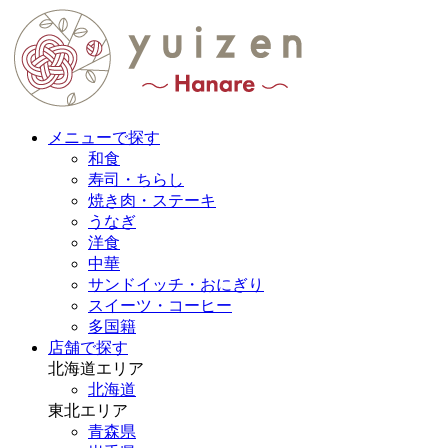
メニューで探す
和食
寿司・ちらし
焼き肉・ステーキ
うなぎ
洋食
中華
サンドイッチ・おにぎり
スイーツ・コーヒー
多国籍
店舗で探す
北海道エリア
北海道
東北エリア
青森県