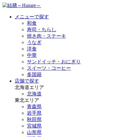
メニューで探す
和食
寿司・ちらし
焼き肉・ステーキ
うなぎ
洋食
中華
サンドイッチ・おにぎり
スイーツ・コーヒー
多国籍
店舗で探す
北海道エリア
北海道
東北エリア
青森県
岩手県
秋田県
宮城県
山形県