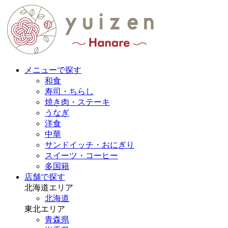
メニューで探す
和食
寿司・ちらし
焼き肉・ステーキ
うなぎ
洋食
中華
サンドイッチ・おにぎり
スイーツ・コーヒー
多国籍
店舗で探す
北海道エリア
北海道
東北エリア
青森県