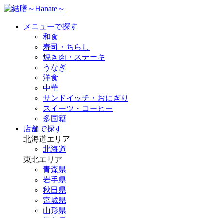
メニューで探す
和食
寿司・ちらし
焼き肉・ステーキ
うなぎ
洋食
中華
サンドイッチ・おにぎり
スイーツ・コーヒー
多国籍
店舗で探す
北海道エリア
北海道
東北エリア
青森県
岩手県
秋田県
宮城県
山形県