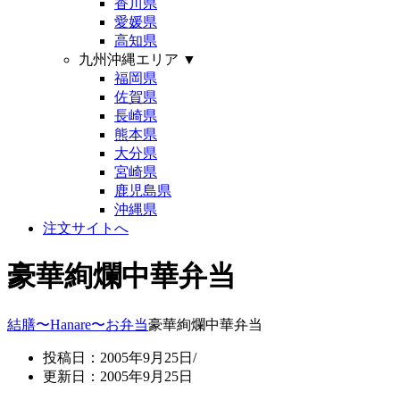
香川県
愛媛県
高知県
九州沖縄エリア
▼
福岡県
佐賀県
長崎県
熊本県
大分県
宮崎県
鹿児島県
沖縄県
注文サイトへ
豪華絢爛中華弁当
結膳〜Hanare〜
お弁当
豪華絢爛中華弁当
投稿日：2005年9月25日/
更新日：2005年9月25日