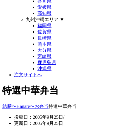
香川県
愛媛県
高知県
九州沖縄エリア
▼
福岡県
佐賀県
長崎県
熊本県
大分県
宮崎県
鹿児島県
沖縄県
注文サイトへ
特選中華弁当
結膳〜Hanare〜
お弁当
特選中華弁当
投稿日：2005年9月25日/
更新日：2005年9月25日