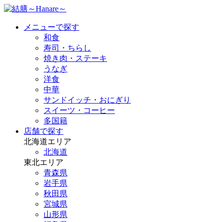
メニューで探す
和食
寿司・ちらし
焼き肉・ステーキ
うなぎ
洋食
中華
サンドイッチ・おにぎり
スイーツ・コーヒー
多国籍
店舗で探す
北海道エリア
北海道
東北エリア
青森県
岩手県
秋田県
宮城県
山形県