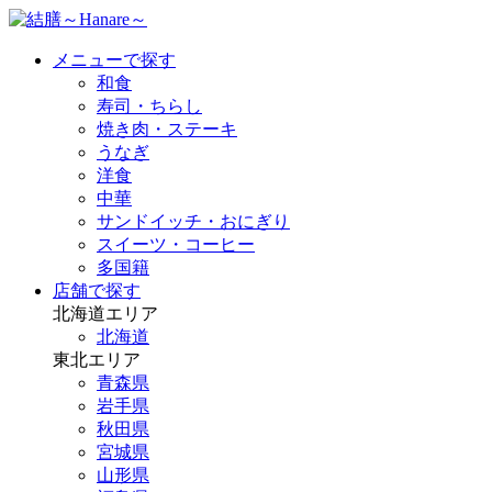
メニューで探す
和食
寿司・ちらし
焼き肉・ステーキ
うなぎ
洋食
中華
サンドイッチ・おにぎり
スイーツ・コーヒー
多国籍
店舗で探す
北海道エリア
北海道
東北エリア
青森県
岩手県
秋田県
宮城県
山形県