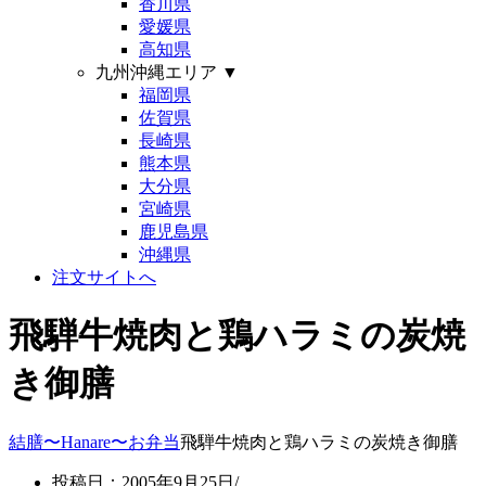
香川県
愛媛県
高知県
九州沖縄エリア
▼
福岡県
佐賀県
長崎県
熊本県
大分県
宮崎県
鹿児島県
沖縄県
注文サイトへ
飛騨牛焼肉と鶏ハラミの炭焼
き御膳
結膳〜Hanare〜
お弁当
飛騨牛焼肉と鶏ハラミの炭焼き御膳
投稿日：2005年9月25日/