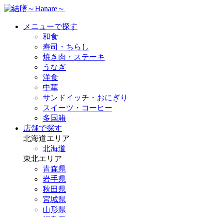
メニューで探す
和食
寿司・ちらし
焼き肉・ステーキ
うなぎ
洋食
中華
サンドイッチ・おにぎり
スイーツ・コーヒー
多国籍
店舗で探す
北海道エリア
北海道
東北エリア
青森県
岩手県
秋田県
宮城県
山形県