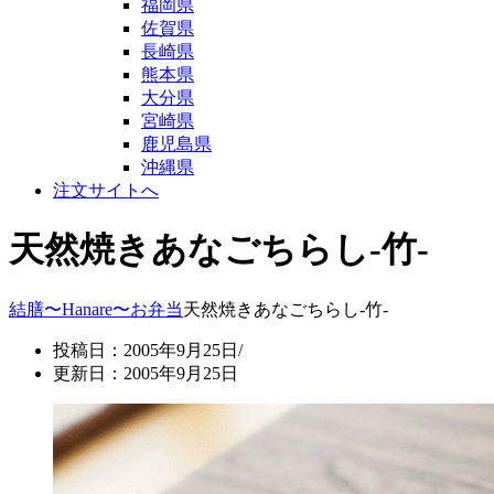
福岡県
佐賀県
長崎県
熊本県
大分県
宮崎県
鹿児島県
沖縄県
注文サイトへ
天然焼きあなごちらし-竹-
結膳〜Hanare〜
お弁当
天然焼きあなごちらし-竹-
投稿日：2005年9月25日/
更新日：2005年9月25日