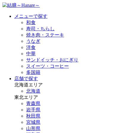
メニューで探す
和食
寿司・ちらし
焼き肉・ステーキ
うなぎ
洋食
中華
サンドイッチ・おにぎり
スイーツ・コーヒー
多国籍
店舗で探す
北海道エリア
北海道
東北エリア
青森県
岩手県
秋田県
宮城県
山形県