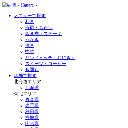
メニューで探す
和食
寿司・ちらし
焼き肉・ステーキ
うなぎ
洋食
中華
サンドイッチ・おにぎり
スイーツ・コーヒー
多国籍
店舗で探す
北海道エリア
北海道
東北エリア
青森県
岩手県
秋田県
宮城県
山形県