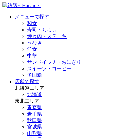
メニューで探す
和食
寿司・ちらし
焼き肉・ステーキ
うなぎ
洋食
中華
サンドイッチ・おにぎり
スイーツ・コーヒー
多国籍
店舗で探す
北海道エリア
北海道
東北エリア
青森県
岩手県
秋田県
宮城県
山形県