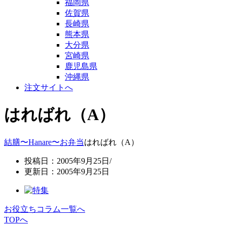
福岡県
佐賀県
長崎県
熊本県
大分県
宮崎県
鹿児島県
沖縄県
注文サイトへ
はればれ（A）
結膳〜Hanare〜
お弁当
はればれ（A）
投稿日：2005年9月25日/
更新日：2005年9月25日
お役立ちコラム一覧へ
TOPへ