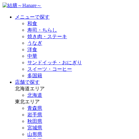
メニューで探す
和食
寿司・ちらし
焼き肉・ステーキ
うなぎ
洋食
中華
サンドイッチ・おにぎり
スイーツ・コーヒー
多国籍
店舗で探す
北海道エリア
北海道
東北エリア
青森県
岩手県
秋田県
宮城県
山形県