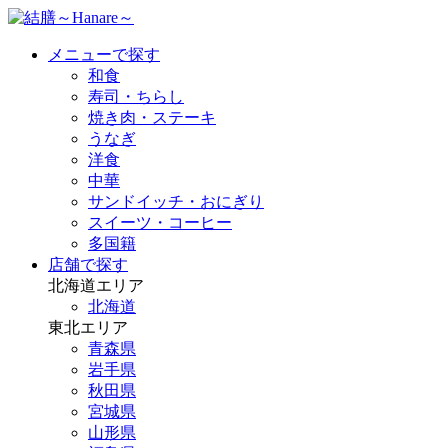
メニューで探す
和食
寿司・ちらし
焼き肉・ステーキ
うなぎ
洋食
中華
サンドイッチ・おにぎり
スイーツ・コーヒー
多国籍
店舗で探す
北海道エリア
北海道
東北エリア
青森県
岩手県
秋田県
宮城県
山形県