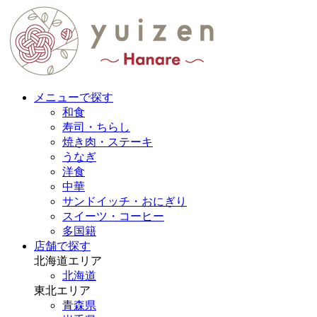
メニューで探す
和食
寿司・ちらし
焼き肉・ステーキ
うなぎ
洋食
中華
サンドイッチ・おにぎり
スイーツ・コーヒー
多国籍
店舗で探す
北海道エリア
北海道
東北エリア
青森県