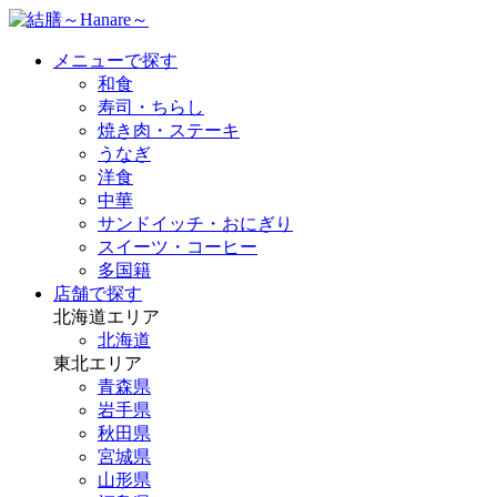
メニューで探す
和食
寿司・ちらし
焼き肉・ステーキ
うなぎ
洋食
中華
サンドイッチ・おにぎり
スイーツ・コーヒー
多国籍
店舗で探す
北海道エリア
北海道
東北エリア
青森県
岩手県
秋田県
宮城県
山形県