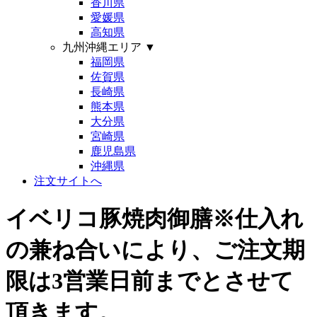
香川県
愛媛県
高知県
九州沖縄エリア
▼
福岡県
佐賀県
長崎県
熊本県
大分県
宮崎県
鹿児島県
沖縄県
注文サイトへ
イベリコ豚焼肉御膳※仕入れ
の兼ね合いにより、ご注文期
限は3営業日前までとさせて
頂きます。