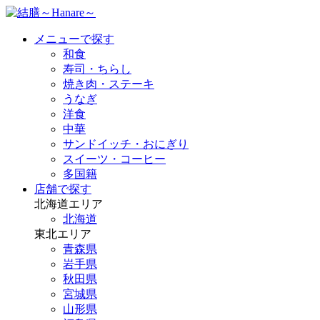
メニューで探す
和食
寿司・ちらし
焼き肉・ステーキ
うなぎ
洋食
中華
サンドイッチ・おにぎり
スイーツ・コーヒー
多国籍
店舗で探す
北海道エリア
北海道
東北エリア
青森県
岩手県
秋田県
宮城県
山形県